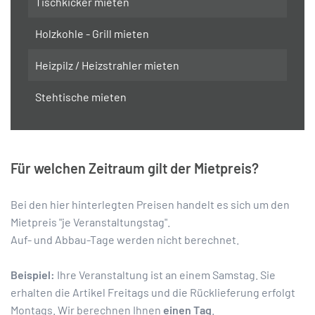
Tischkicker mieten
Holzkohle - Grill mieten
Heizpilz / Heizstrahler mieten
Stehtische mieten
Für welchen Zeitraum gilt der Mietpreis?
Bei den hier hinterlegten Preisen handelt es sich um den
Mietpreis "je Veranstaltungstag".
Auf- und Abbau-Tage werden nicht berechnet.
Beispiel:
Ihre Veranstaltung ist an einem Samstag. Sie
erhalten die Artikel Freitags und die Rücklieferung erfolgt
Montags. Wir berechnen Ihnen
einen Tag
.