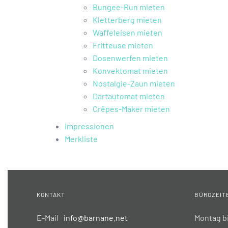
Bungee-Run mieten
Kletterberg mieten
Waffeleisen mieten
Fritteuse mieten
Dosenwerfen mieten
Konvektomat mieten
Nostalgie-Zaun mieten
Dartautomat mieten
Crêpes-Maker mieten
Impressionen
Merkliste
KONTAKT
BÜROZEIT
E-Mail
info@barnane.net
Montag bi