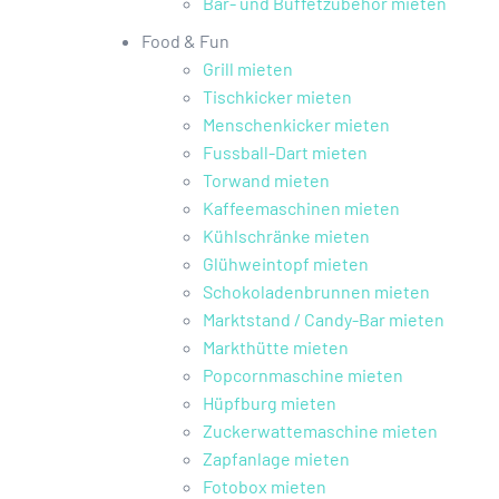
Bar- und Buffetzubehör mieten
Food & Fun
Grill mieten
Tischkicker mieten
Menschenkicker mieten
Fussball-Dart mieten
Torwand mieten
Kaffeemaschinen mieten
Kühlschränke mieten
Glühweintopf mieten
Schokoladenbrunnen mieten
Marktstand / Candy-Bar mieten
Markthütte mieten
Popcornmaschine mieten
Hüpfburg mieten
Zuckerwattemaschine mieten
Zapfanlage mieten
Fotobox mieten